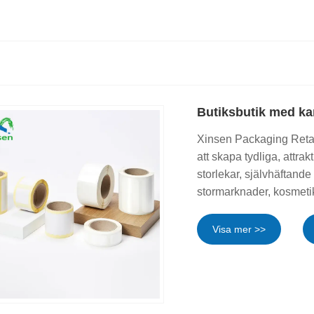
Butiksbutik med ka
Xinsen Packaging Retai
att skapa tydliga, attr
storlekar, självhäftande 
stormarknader, kosmeti
Visa mer >>