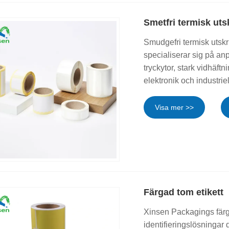
Smetfri termisk utsk
Smudgefri termisk utskr
specialiserar sig på an
tryckytor, stark vidhäftn
elektronik och industriel
Visa mer >>
Färgad tom etikett
Xinsen Packagings färg
identifieringslösningar 