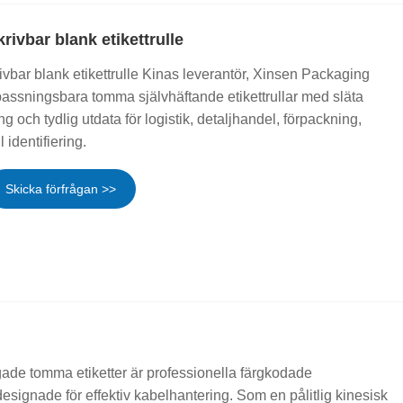
rivbar blank etikettrulle
ivbar blank etikettrulle Kinas leverantör, Xinsen Packaging
passningsbara tomma självhäftande etikettrullar med släta
ing och tydlig utdata för logistik, detaljhandel, förpackning,
l identifiering.
Skicka förfrågan >>
ade tomma etiketter är professionella färgkodade
designade för effektiv kabelhantering. Som en pålitlig kinesisk