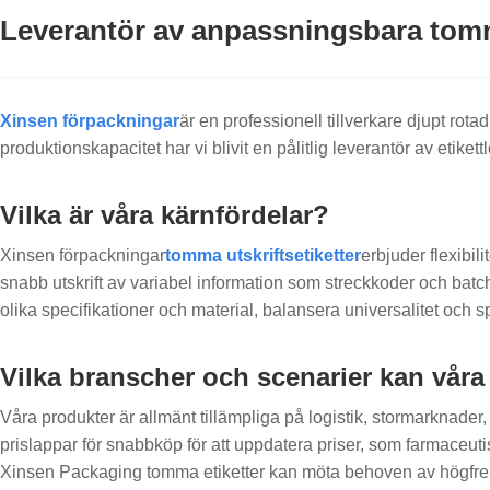
Leverantör av anpassningsbara tomm
Xinsen förpackningar
är en professionell tillverkare djupt rot
produktionskapacitet har vi blivit en pålitlig leverantör av etikett
Vilka är våra kärnfördelar?
Xinsen förpackningar
tomma utskriftsetiketter
erbjuder flexibi
snabb utskrift av variabel information som streckkoder och bat
olika specifikationer och material, balansera universalitet och sp
Vilka branscher och scenarier kan våra
Våra produkter är allmänt tillämpliga på logistik, stormarknader
prislappar för snabbköp för att uppdatera priser, som farmaceutisk
Xinsen Packaging tomma etiketter kan möta behoven av högfrekv