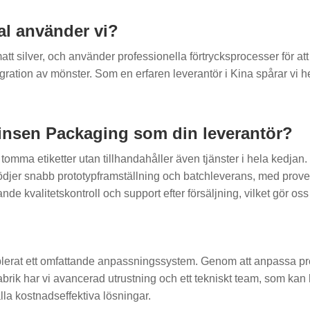
al använder vi?
tt silver, och använder professionella förtrycksprocesser för at
ntegration av mönster. Som en erfaren leverantör i Kina spårar vi h
 Xinsen Packaging som din leverantör?
v tomma etiketter utan tillhandahåller även tjänster i hela kedja
tödjer snabb prototypframställning och batchleverans, med prover
tande kvalitetskontroll och support efter försäljning, vilket gör os
ablerat ett omfattande anpassningssystem. Genom att anpassa pr
abrik har vi avancerad utrustning och ett tekniskt team, som ka
lla kostnadseffektiva lösningar.