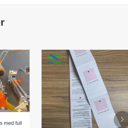
r

 med full