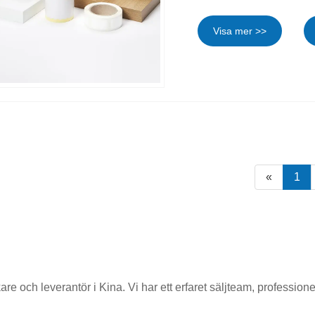
Visa mer >>
«
1
kare och leverantör i Kina. Vi har ett erfaret säljteam, professio