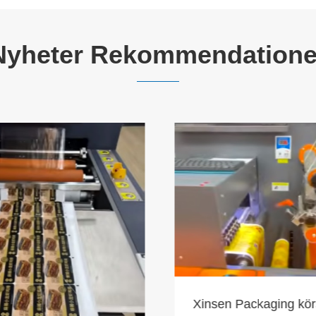
Nyheter Rekommendatione
Xinsen Packaging körs