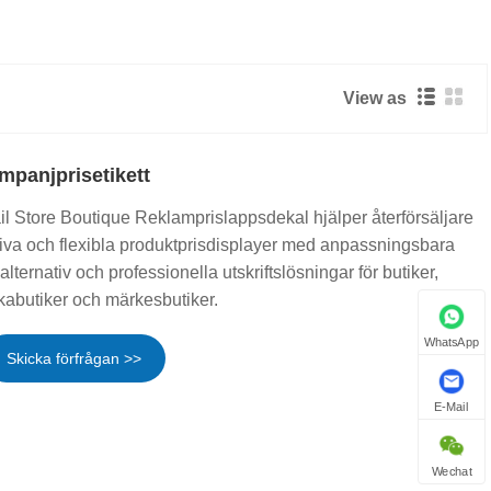
View as
mpanjprisetikett
l Store Boutique Reklamprislappsdekal hjälper återförsäljare
aktiva och flexibla produktprisdisplayer med anpassningsbara
alternativ och professionella utskriftslösningar för butiker,
kabutiker och märkesbutiker.
WhatsApp
Skicka förfrågan >>
E-Mail
Wechat