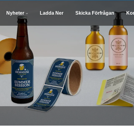
whatsapp
E-post
8613505426090
xinsen
Nyheter
Ladda Ner
Skicka Förfrågan
Kon