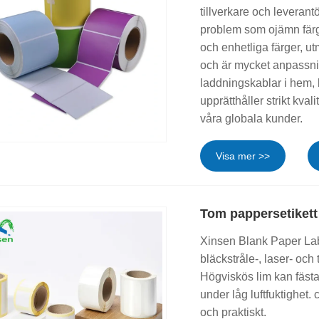
tillverkare och leverantö
problem som ojämn färg, 
och enhetliga färger, utm
och är mycket anpassnin
laddningskablar i hem, k
upprätthåller strikt kvali
våra globala kunder.
Visa mer >>
Tom pappersetikett
Xinsen Blank Paper Labe
bläckstråle-, laser- och 
Högviskös lim kan fästa o
under låg luftfuktighet. c
och praktiskt.