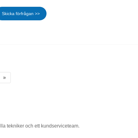
Skicka förfrågan >>
»
nella tekniker och ett kundserviceteam.