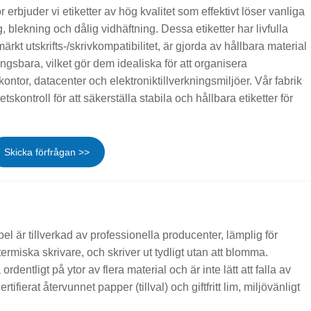
r erbjuder vi etiketter av hög kvalitet som effektivt löser vanliga
blekning och dålig vidhäftning. Dessa etiketter har livfulla
ärkt utskrifts-/skrivkompatibilitet, är gjorda av hållbara material
gsbara, vilket gör dem idealiska för att organisera
ontor, datacenter och elektroniktillverkningsmiljöer. Vår fabrik
tetskontroll för att säkerställa stabila och hållbara etiketter för
Skicka förfrågan >>
l är tillverkad av professionella producenter, lämplig för
termiska skrivare, och skriver ut tydligt utan att blomma.
rdentligt på ytor av flera material och är inte lätt att falla av
ertifierat återvunnet papper (tillval) och giftfritt lim, miljövänligt