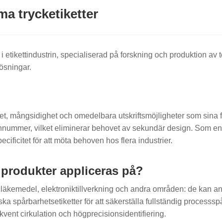
a trycketiketter
ad i etikettindustrin, specialiserad på forskning och produktion a
lösningar.
litet, mångsidighet och omedelbara utskriftsmöjligheter som si
chnummer, vilket eliminerar behovet av sekundär design. Som en 
ecificitet för att möta behoven hos flera industrier.
 produkter appliceras på?
, läkemedel, elektroniktillverkning och andra områden: de kan an
a spårbarhetsetiketter för att säkerställa fullständig processspår
ent cirkulation och högprecisionsidentifiering.