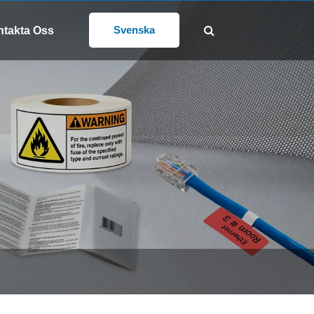
FÖLJ OSS:
@gd-xs.com
Svenska
takta Oss