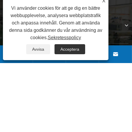
X
Vi använder cookies för att ge dig en bättre
webbupplevelse, analysera webbplatstrafik
och anpassa innehåll. Genom att använda
Kontakta oss
denna sida godkänner du vår användning av
cookies.
Sekretesspolicy
Avvisa
Acceptera
FÖLJ OSS




Copyright © 2025 Qingdao Xinsen Packaging Co., Ltd. Med
ensamrätt.
|
|
|
|
Links
Sitemap
RSS
XML
Sekretesspolicy