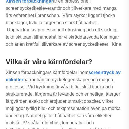
Xinsen förpackningar
är en professionell
screentrycketikettleverantör och tillverkare med många
års erfarenhet i branschen. Våra styrkor ligger i tjocka
bläcklager, livfulla färger och stark hållbarhet.
Uppbackad av professionell utrustning och ett skickligt
tekniskt team tillhandahåller vi skräddarsydda lösningar
och är en kraftfull tillverkare av screentrycketiketter i Kina.
Vilka är våra kärnfördelar?
Xinsen förpackningars kärnfördelar inom
screentryck av
etiketter
härrör från tre nyckelegenskaper och mogna
processer. Vid tryckning är våra bläckskikt tjocka och
strukturerade, färgerna är levande och enhetliga, återger
färgvärden exakt och erbjuder utmärkt opacitet, vilket
möjliggör tydlig bild- och textpresentation även på mörka
underlag. När det gäller hållbarhet kan våra etiketter
motstå UV-strålar utomhus, temperatur- och